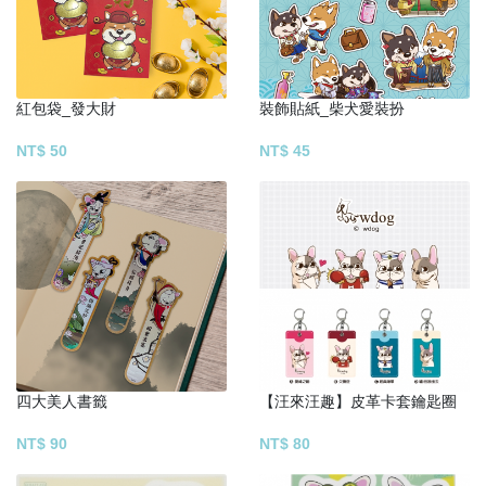
紅包袋_發大財
裝飾貼紙_柴犬愛裝扮
NT$ 50
NT$ 45
四大美人書籤
【汪來汪趣】皮革卡套鑰匙圈
NT$ 90
NT$ 80