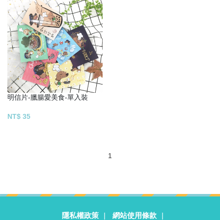
明信片-臘腸愛美食-單入裝
NT$ 35
1
隱私權政策
|
網站使用條款
|