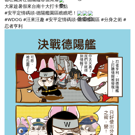
大家趁暑假來台南十大打卡景點
#安平定情碼頭
-德陽艦園區瞧瞧吧！
#WDOG
#汪來汪趣
#安平定情碼頭
-德陽艦園區 
#分身之術
#
忍者亨利